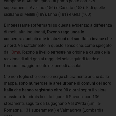
campane di Ariano Irpino - al primo posto con 225
superamenti - Avellino (156) e Caserta (153). E di quelle
siciliane di Melilli (189), Enna (181) e Gela (160).
È interessante soffermarsi su questa evidenza: a differenza
di molti altri inquinanti,
l’ozono raggiunge le
concentrazioni più alte in stazioni del sud Italia invece che
a nord
. Va sottolineato in questo senso che, come spiegato
dall’
Oms
, l’ozono a livello terrestre ha origine a causa della
reazione di altri gas ai raggi del sole e quindi tende a
formarsi maggiormente nei periodi assolati.
Ciò non toglie che, come emerge chiaramente anche dalla
mappa,
sono numerose le aree urbane di comuni del nord
Italia che hanno registrato oltre 90 giorni
sopra il valore
massimo. In primis la città ligure di
Savona, con 136
sforamenti, seguita da
Lugagnano Val d'Arda (Emilia-
Romagna, 131 superamenti) e Valmadrera (Lombardia,