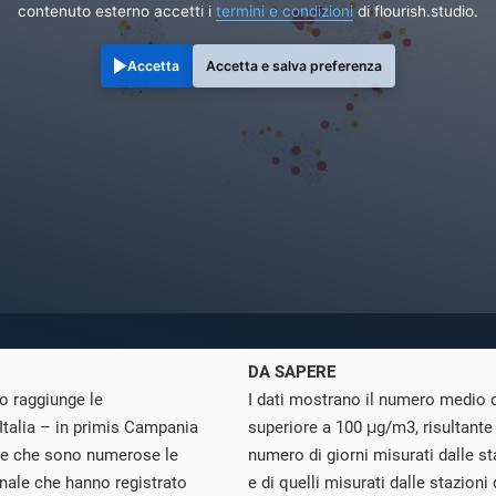
contenuto esterno accetti i
termini e condizioni
di flourish.studio.
Accetta
Accetta e salva preferenza
DA SAPERE
no raggiunge le
I dati mostrano il numero medio 
 Italia – in primis Campania
superiore a 100 μg/m3, risultante
lie che sono numerose le
numero di giorni misurati dalle s
onale che hanno registrato
e di quelli misurati dalle stazioni 