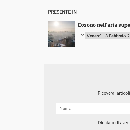
PRESENTE IN
L’ozono nell’aria supe
Venerdì 18 Febbraio 
Riceverai articol
Nome
Cognome
E-
mail
Dichiaro di aver l