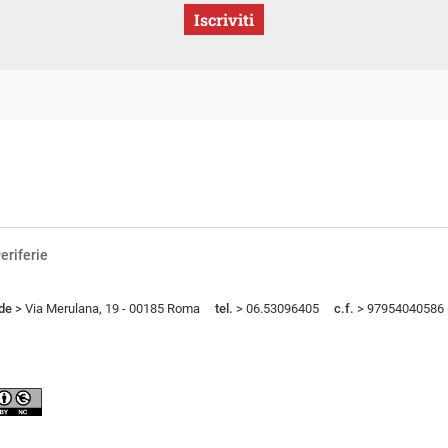
Iscriviti
eriferie
de
> Via Merulana, 19 - 00185 Roma
tel.
> 06.53096405
c.f.
> 97954040586