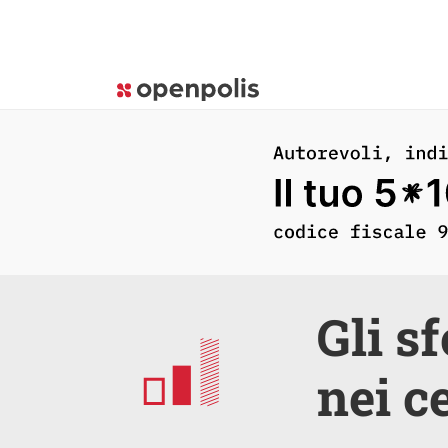
Gli s
nei c