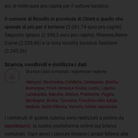
più di mille euro pro capite per il settore turistico.
Il comune di Rosello in provincia di Chieti è quello che
spende di più per il turismo
(3.061,74 euro pro capite).
Seguono Igliano (2.990,3 euro pro capite), Rhemes-Notre-
Dame (2.528,46) e la nota località turistica Sestriere
(2.343,36).
Scarica, condividi e riutilizza i dati
Scarica i dati comunali, regione per regione
Abruzzo
,
Basilicata
,
Calabria,
Campania
,
Emilia-
Romagna
,
Friuli-Venezia Giulia
,
Lazio
,
Liguria
,
Lombardia
,
Marche
,
Molise
,
Piemonte
,
Puglia
,
Sardegna
,
Sicilia
,
Toscana
,
Trentino-Alto Adige
,
Umbria
,
Valle D'Aosta
,
Veneto
,
totale nazionale
.
I contenuti di questa rubrica sono realizzati a partire da
openbilanci,
la nostra piattaforma online sui bilanci
comunali. Ogni anno i comuni inviano i propri bilanci alla