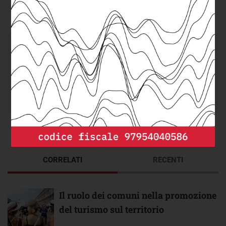
DEPP
cerca un/a
Senior DevOps/Cloud
Engineer
da integrare nel suo team.
Scopri di più e invia la tua candidatura.
CORRELATI
RECENTI
Il ruolo dei comuni nella promozione
del turismo sul territorio