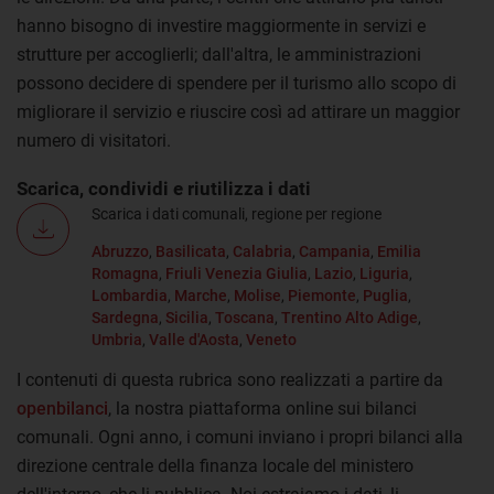
hanno bisogno di investire maggiormente in servizi e
strutture per accoglierli; dall'altra, le amministrazioni
possono decidere di spendere per il turismo allo scopo di
migliorare il servizio e riuscire così ad attirare un maggior
numero di visitatori.
Scarica, condividi e riutilizza i dati
Scarica i dati comunali, regione per regione
Abruzzo
,
Basilicata
,
Calabria
,
Campania
,
Emilia
Romagna
,
Friuli Venezia Giulia
,
Lazio
,
Liguria
,
Lombardia
,
Marche
,
Molise
,
Piemonte
,
Puglia
,
Sardegna
,
Sicilia
,
Toscana
,
Trentino Alto Adige
,
Umbria
,
Valle d'Aosta
,
Veneto
I contenuti di questa rubrica sono realizzati a partire da
openbilanci
, la nostra piattaforma online sui bilanci
comunali. Ogni anno, i comuni inviano i propri bilanci alla
direzione centrale della finanza locale del ministero