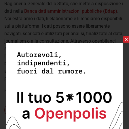
Ragioneria Generale dello Stato, che mette a disposizione i
dati nella
Banca dati amministrazioni pubbliche (Bdap)
.
Noi estraiamo i dati, li elaboriamo e li rendiamo disponibili
sulla piattaforma. I dati possono essere liberamente
navigati, scaricati e utilizzati per analisi, finalizzate al data
journalism o alla consultazione. Attraverso openbilanci
svolgiamo un'attività di monitoraggio civico dei dati, con
l'obiettivo di verificare anche il lavoro di redazione dei
bilanci da parte delle amministrazioni. Lo scopo è
aumentare la conoscenza sulla gestione delle risorse
pubbliche.
Foto credit:
Ludovico Lovisetto
-
licenza
Cosa:
Bilanci dei comuni
,
turismo