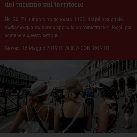
del turismo sul territorio
Nel 2017 il turismo ha generato il 13% del pil nazionale.
Vediamo quanto hanno speso le amministrazioni locali per
sostenere questo settore.
giovedì 16 Maggio 2019
|
ITALIE A CONFRONTO