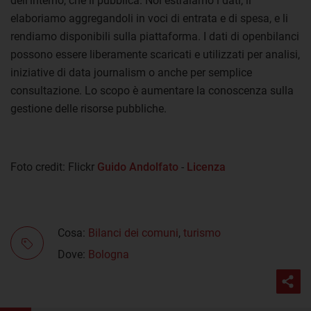
dell'interno, che li pubblica. Noi estraiamo i dati, li
elaboriamo aggregandoli in voci di entrata e di spesa, e li
rendiamo disponibili sulla piattaforma. I dati di openbilanci
possono essere liberamente scaricati e utilizzati per analisi,
iniziative di data journalism o anche per semplice
consultazione. Lo scopo è aumentare la conoscenza sulla
gestione delle risorse pubbliche.
Foto credit: Flickr
Guido Andolfato
-
Licenza
Cosa:
Bilanci dei comuni
,
turismo
Dove:
Bologna