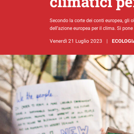
climatici pe
Secondo la corte dei conti europea, gli obi
dell’azione europea per il clima. Si pone 
venerdì 21 Luglio 2023
ECOLOGI
|