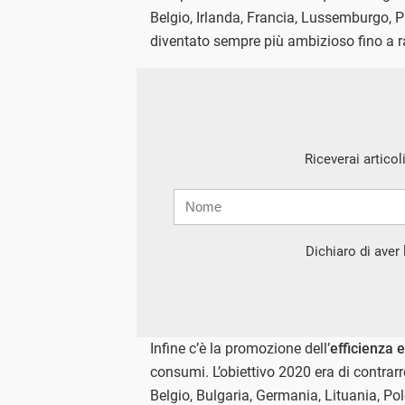
Belgio, Irlanda, Francia, Lussemburgo, Pa
diventato sempre più ambizioso fino a 
Riceverai articol
Nome
Cognome
E-
mail
Dichiaro di aver l
Infine c’è la promozione dell’
efficienza 
consumi. L’obiettivo 2020 era di contrarr
Belgio, Bulgaria, Germania, Lituania, Po