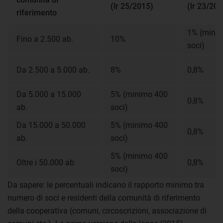
(lr 25/2015)
(lr 23/202
riferimento
1% (mini
Fino a 2.500 ab.
10%
soci)
Da 2.500 a 5.000 ab.
8%
0,8%
Da 5.000 a 15.000
5% (minimo 400
0,8%
ab.
soci)
Da 15.000 a 50.000
5% (minimo 400
0,8%
ab.
soci)
5% (minimo 400
Oltre i 50.000 ab
0,8%
soci)
Da sapere: le percentuali indicano il rapporto minimo tra
numero di soci e residenti della comunità di riferimento
della cooperativa (comuni, circoscrizioni, associazione di