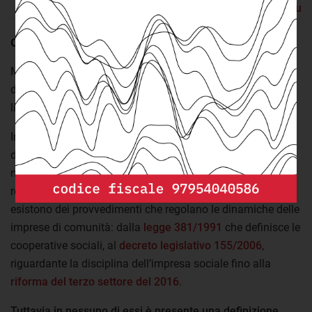
Torna su
Opportunità e criticità delle cooperative di comunità
Modelli di questo tipo sono replicabili e già esistono in
diverse aree della regione. Tuttavia non mancano alcuni
limiti che oggi ne frenano fortemente lo sviluppo.
In primo luogo,
di tipo normativo
, per la debolezza
dell’inquadramento nel sistema giuridico nazionale,
nonostante il ruolo di apripista svolto dalla legislazione
regionale abruzzese. Nel sistema normativo italiano infatti
esistono dei provvedimenti che regolano le dinamiche delle
imprese di comunità: dalla
legge 381/1991
che definisce le
cooperative sociali, al
decreto legislativo 155/2006
,
riguardante la disciplina dell’impresa sociale fino alla
riforma del terzo settore del 2016
.
Tuttavia in nessuno di essi è presente una definizione