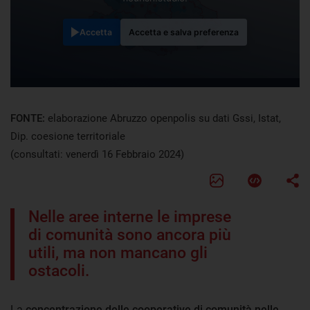
Accetta
Accetta e salva preferenza
FONTE:
elaborazione Abruzzo openpolis su dati Gssi, Istat,
Dip. coesione territoriale
(consultati: venerdì 16 Febbraio 2024)
Nelle aree interne le imprese
di comunità sono ancora più
utili, ma non mancano gli
ostacoli.
La
concentrazione delle cooperative di comunità nelle