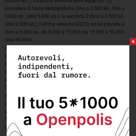
comuni etc.). La prima versione della legge (2015)
prevedeva 3 fasce demografiche (fino a 2.500 ab., fino a
5.000 ab., oltre 5.000 ab.), la seconda 2 (fino a 2.500 ab.,
oltre 2.500 ab.), l'ultima versione (2023) ne ha previste 4
(fino a 5.000 ab., da 5.000 a 15.000, da 15.000 a 50.000,
oltre 50.000).
Questo modello può consentire l’attivazione di
buone
pratiche a livello locale
: un paper di Euricse sulle imprese
di comunità, di prossima pubblicazione, cita ad esempio la
cooperativa di comunità Calascio, in Abruzzo. Un caso
interessante di
integrazione tra servizi sociali
, con
l’assistenza agli anziani e la copertura delle spese
sanitarie,
cura del territorio
, con la gestione del verde
pubblico, e
attività economiche
, in particolare nella
gestione della rocca e del turismo locale, con
l’organizzazione di servizi dedicati quali navette e visite
guidate.