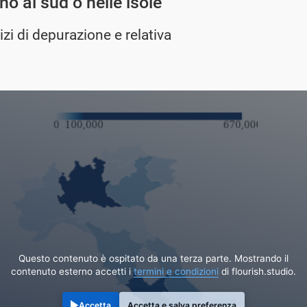
o al sud o nelle isole
zi di depurazione e relativa
Questo contenuto è ospitato da una terza parte. Mostrando il
contenuto esterno accetti i
termini e condizioni
di flourish.studio.
Accetta
Accetta e salva preferenza