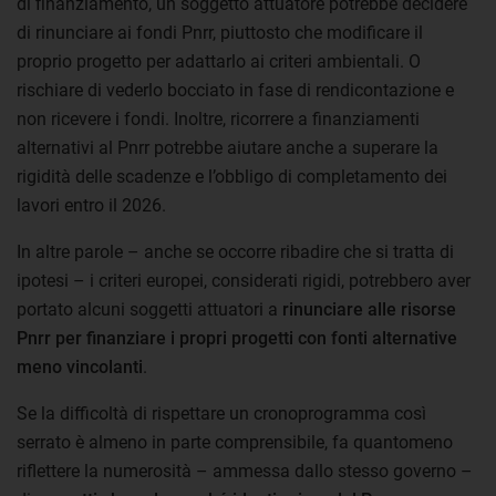
di finanziamento, un soggetto attuatore potrebbe decidere
di rinunciare ai fondi Pnrr, piuttosto che modificare il
proprio progetto per adattarlo ai criteri ambientali. O
rischiare di vederlo bocciato in fase di rendicontazione e
non ricevere i fondi. Inoltre, ricorrere a finanziamenti
alternativi al Pnrr potrebbe aiutare anche a superare la
rigidità delle scadenze e l’obbligo di completamento dei
lavori entro il 2026.
In altre parole – anche se occorre ribadire che si tratta di
ipotesi – i criteri europei, considerati rigidi, potrebbero aver
portato alcuni soggetti attuatori a
rinunciare alle risorse
Pnrr per finanziare i propri progetti con fonti alternative
meno vincolanti
.
Se la difficoltà di rispettare un cronoprogramma così
serrato è almeno in parte comprensibile, fa quantomeno
riflettere la numerosità – ammessa dallo stesso governo –