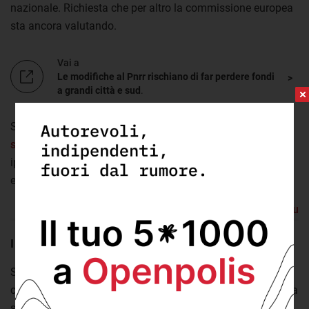
nazionale. Richiesta che per altro la commissione europea
sta ancora valutando.
Vai a
Le modifiche al Pnrr rischiano di far perdere fondi
a grandi città e sud
.
Sul perché di tali proposte l’esecutivo aveva dato delle
spiegazioni
che, almeno in parte, possono aiutarci a
ipotizzare i motivi per cui oltre mille interventi sono stati
esclusi dalla base dati.
Torna su
I vincoli del Pnrr
Sappiamo che la realizzazione del piano nazionale e il
conseguente rilascio di risorse da parte dell’Unione europea
sono
vincolati a una serie di regole precise
.