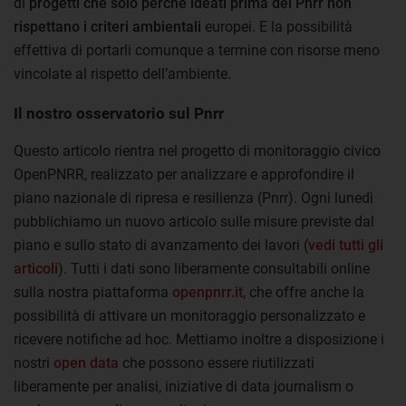
di
progetti che solo perché ideati prima del Pnrr non
rispettano i criteri ambientali
europei. E la possibilità
effettiva di portarli comunque a termine con risorse meno
vincolate al rispetto dell’ambiente.
Il nostro osservatorio sul Pnrr
Questo articolo rientra nel progetto di monitoraggio civico
OpenPNRR, realizzato per analizzare e approfondire il
piano nazionale di ripresa e resilienza (Pnrr). Ogni lunedì
pubblichiamo un nuovo articolo sulle misure previste dal
piano e sullo stato di avanzamento dei lavori (
vedi tutti gli
articoli
). Tutti i dati sono liberamente consultabili online
sulla nostra piattaforma
openpnrr.it
, che offre anche la
possibilità di attivare un monitoraggio personalizzato e
ricevere notifiche ad hoc. Mettiamo inoltre a disposizione i
nostri
open data
che possono essere riutilizzati
liberamente per analisi, iniziative di data journalism o