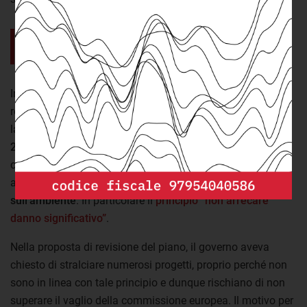
Altre fonti di finanziamento
sono meno vincolanti.
In primis i
tempi particolarmente serrati
. L’
articolo 18
del
regolamento europeo sul Pnrr stabilisce infatti che tutti i
lavori per i progetti finanziati debbano concludersi
entro il
2026
. Inoltre, in diversi passaggi del regolamento viene
chiarita con forza la necessità che tutte le misure in
agenda e tutti i progetti
rispettino gli obiettivi europei
sull’ambiente
. In particolare il
principio “non arrecare
danno significativo”
.
Nella proposta di revisione del piano, il governo aveva
chiesto di stralciare numerosi progetti, proprio perché non
sono in linea con tale principio e dunque rischiano di non
superare il vaglio della commissione europea. Il motivo per