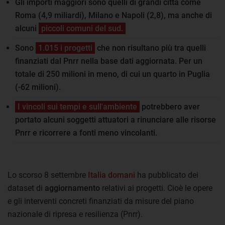
Gli importi maggiori sono quelli di grandi città come
Roma (4,9 miliardi), Milano e Napoli (2,8), ma anche di
alcuni
piccoli comuni del sud.
Sono
1.015 i progetti
che non risultano più tra quelli
finanziati dal Pnrr nella base dati aggiornata. Per un
totale di 250 milioni in meno, di cui un quarto in Puglia
(-62 milioni).
I vincoli sui tempi e sull'ambiente
potrebbero aver
portato alcuni soggetti attuatori a rinunciare alle risorse
Pnrr e ricorrere a fonti meno vincolanti.
Lo scorso 8 settembre
Italia domani
ha pubblicato dei
dataset di
aggiornamento
relativi ai progetti. Cioè le opere
e gli interventi concreti finanziati da misure del piano
nazionale di ripresa e resilienza (Pnrr).