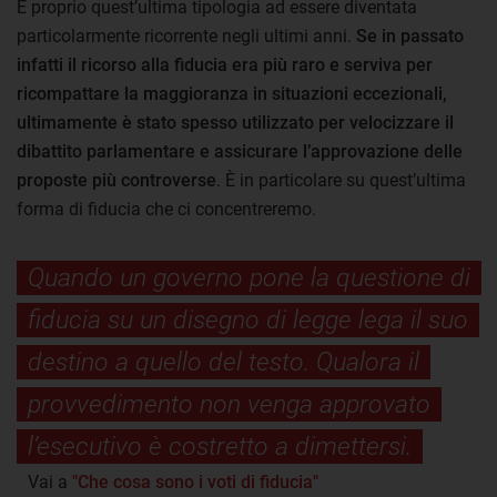
È proprio quest’ultima tipologia ad essere diventata
particolarmente ricorrente negli ultimi anni.
Se in passato
infatti il ricorso alla fiducia era più raro e serviva per
ricompattare la maggioranza in situazioni eccezionali,
ultimamente è stato spesso utilizzato per velocizzare il
dibattito parlamentare e assicurare l’approvazione delle
proposte più controverse
. È in particolare su quest’ultima
forma di fiducia che ci concentreremo.
Quando un governo pone la questione di
fiducia su un disegno di legge lega il suo
destino a quello del testo. Qualora il
provvedimento non venga approvato
l’esecutivo è costretto a dimettersi.
Vai a
"Che cosa sono i voti di fiducia"