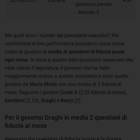
02/08/2021
Camera
458
processo penale
- Articolo 2
Ma quali sono i numeri dei precedenti esecutivi? Per
confrontare le loro
performance
possiamo usare come
metro di giudizio la
media di questioni di fiducia poste
ogni mese
. In base a questo dato possiamo osservare che,
nelle ultime 3 legislature, il governo che ha fatto
maggiormente ricorso a questo strumento è stato quello
guidato da
Mario Monti
con una media di 3 fiducie al
mese. Seguono i governi
Conte II
(2,25 fiducie al mese),
Gentiloni
(2,13),
Draghi
e
Renzi
(2).
Per il governo Draghi in media 2 questioni di
fiducia al mese
Rapporto tra questioni di fiducia poste e la durata