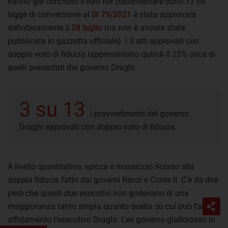
hanno già concluso il loro iter parlamentare sono 13 (la
legge di conversione al
Dl 79/2021
è stata approvata
definitivamente il
28 luglio
ma non è ancora stata
pubblicata in gazzetta ufficiale). I 3 atti approvati con
doppio voto di fiducia rappresentano quindi il 23% circa di
quelli presentati dal governo Draghi.
3 su 13
i provvedimenti del governo
Draghi approvati con doppio voto di fiducia.
A livello quantitativo, spicca il massiccio ricorso alla
doppia fiducia fatto dai governi Renzi e Conte II. C’è da dire
però che questi due esecutivi non godevano di una
maggioranza tanto ampia quanto quella su cui può fare
affidamento l’esecutivo Draghi. L’ex governo giallorosso in