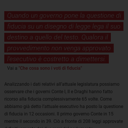
Quando un governo pone la questione di
fiducia su un disegno di legge lega il suo
destino a quello del testo. Qualora il
provvedimento non venga approvato
l’esecutivo è costretto a dimettersi.
Vai a
"Che cosa sono i voti di fiducia"
Analizzando i dati relativi all’attuale legislatura possiamo
osservare che i governi Conte I, II e Draghi hanno fatto
ricorso alla fiducia complessivamente 65 volte. Come
abbiamo già detto l’attuale esecutivo ha posto la questione
di fiducia in 12 occasioni. Il primo governo Conte in 15
mentre il secondo in 39. Ciò a fronte di 208 leggi approvate