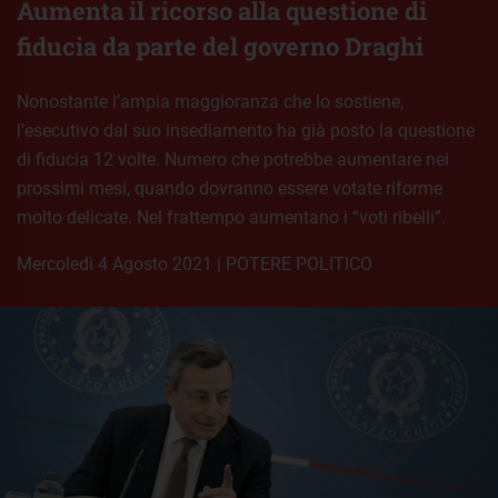
Aumenta il ricorso alla questione di
fiducia da parte del governo Draghi
Nonostante l’ampia maggioranza che lo sostiene,
l’esecutivo dal suo insediamento ha già posto la questione
di fiducia 12 volte. Numero che potrebbe aumentare nei
prossimi mesi, quando dovranno essere votate riforme
molto delicate. Nel frattempo aumentano i “voti ribelli”.
mercoledì 4 Agosto 2021
|
POTERE POLITICO