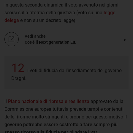
in questa seconda dinamica il voto avvenuto nei giorni
scorsi sulla riforma della giustizia (voto su una
legge
delega
e non su un decreto legge).
Vedi anche
Cos'è il Next generation Eu
.
12
i voti di fiducia dall’insediamento del governo
Draghi.
Il
Piano nazionale di ripresa e resilienza
approvato dalla
Commissione europea tuttavia prevede tempi e contenuti
delle riforme molto stringenti e proprio per questo motivo
il
governo potrebbe essere costretto a fare sempre più
spesso ricorso alla fiducia per blindare i vari