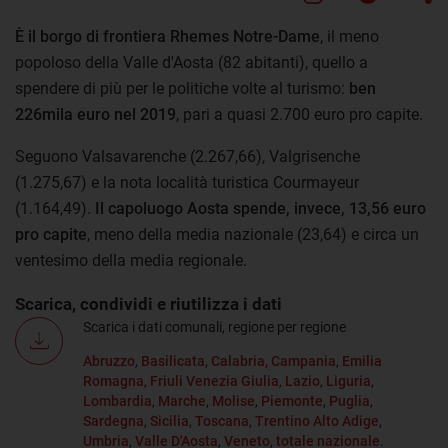
È il borgo di frontiera Rhemes Notre-Dame
, il meno
popoloso della Valle d'Aosta (82 abitanti), quello a
spendere di più per le politiche volte al turismo:
ben
226mila euro nel 2019
, pari a quasi 2.700 euro pro capite.
Seguono Valsavarenche (2.267,66), Valgrisenche
(1.275,67) e la nota località turistica Courmayeur
(1.164,49).
Il capoluogo Aosta spende, invece, 13,56 euro
pro capite
, meno della media nazionale (23,64) e circa un
ventesimo della media regionale.
Scarica, condividi e riutilizza i dati
Scarica i dati comunali, regione per regione
Abruzzo
,
Basilicata
,
Calabria,
Campania
,
Emilia
Romagna
,
Friuli Venezia Giulia
,
Lazio
,
Liguria
,
Lombardia
,
Marche
,
Molise
,
Piemonte
,
Puglia
,
Sardegna
,
Sicilia
,
Toscana
,
Trentino Alto Adige
,
Umbria
,
Valle D'Aosta
,
Veneto
,
totale nazionale
.