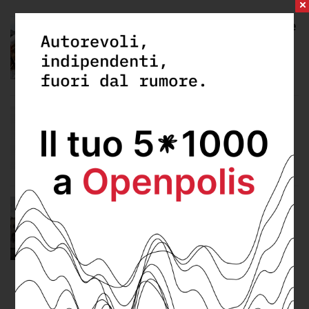
Il ruolo dei comuni nella promozione
del turismo sul territorio
Giovedì 16 Maggio 2019
I bilanci dei comuni e la spesa per il
turismo
Lunedì 20 Maggio 2019
Sciolti 18 nuovi comuni, quasi tutti
per motivi politici
Lunedì 7 Dicembre 2020