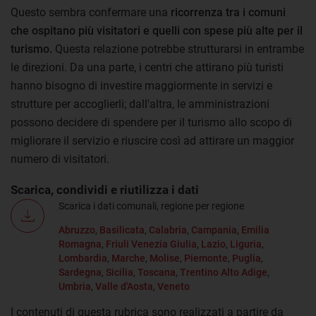
Questo sembra confermare una
ricorrenza tra i comuni
che ospitano più visitatori e quelli con spese più alte per il
turismo.
Questa relazione potrebbe strutturarsi in entrambe
le direzioni. Da una parte, i centri che attirano più turisti
hanno bisogno di investire maggiormente in servizi e
strutture per accoglierli; dall'altra, le amministrazioni
possono decidere di spendere per il turismo allo scopo di
migliorare il servizio e riuscire così ad attirare un maggior
numero di visitatori.
Scarica, condividi e riutilizza i dati
Scarica i dati comunali, regione per regione
Abruzzo
,
Basilicata
,
Calabria
,
Campania
,
Emilia
Romagna
,
Friuli Venezia Giulia
,
Lazio
,
Liguria
,
Lombardia
,
Marche
,
Molise
,
Piemonte
,
Puglia
,
Sardegna
,
Sicilia
,
Toscana
,
Trentino Alto Adige
,
Umbria
,
Valle d'Aosta
,
Veneto
I contenuti di questa rubrica sono realizzati a partire da