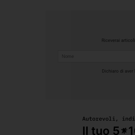
Riceverai articol
Nome
Cognome
E-
mail
Dichiaro di aver l