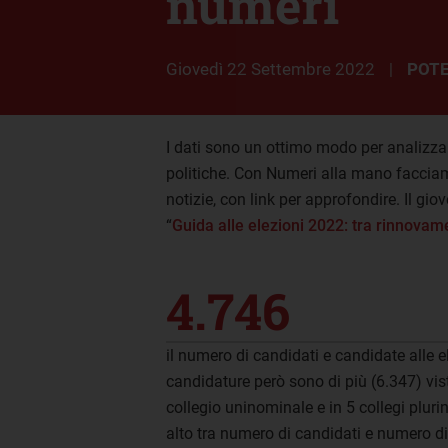
numeri
giovedì 22 Settembre 2022
POTE
|
I dati sono un ottimo modo per analizzar
politiche. Con Numeri alla mano facciam
notizie, con link per approfondire. Il gi
“
Guida alle elezioni 2022: tra rinnova
4.746
il numero di candidati e candidate alle e
candidature però sono di più (6.347) vis
collegio uninominale e in 5 collegi plurino
alto tra numero di candidati e numero d