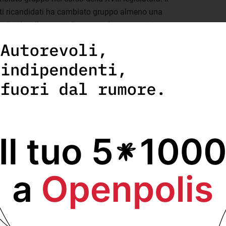
ati ricandidati ha cambiato gruppo almeno una
o di più nelle proprie liste sono Impegno civico
 Partito democratico (12).
Radio Radicale