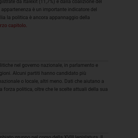
istrate da Italexit (11,7%) e dalla coalizione del
i appartenenza è un importante indicatore del
lia la politica è ancora appannaggio della
erzo capitolo.
litiche nel governo nazionale, in parlamento e
egioni. Alcuni partiti hanno candidato più
nazionale o locale, altri meno. Dati che aiutano a
 forza politica, oltre che le scelte attuali della sua
iato gruppo nel corso della XVIII legislatura. Il