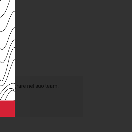
a integrare nel suo team.
dati.