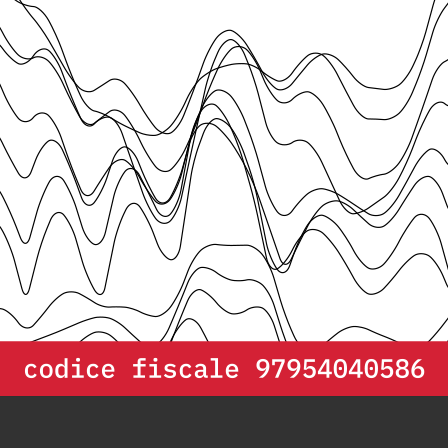
Numeri alla mano
gislatura
DEPP
cerca un/a
Senior DevOps/Cloud Engineer
d
Partner tecnologico di Openpolis per infrastrutture e piattaforme 
Scopri di più e invia la tua candidatura.