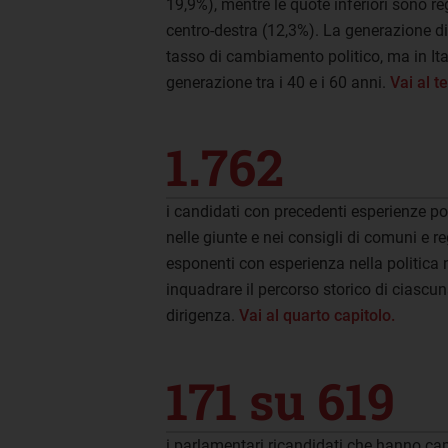
19,9%), mentre le quote inferiori sono reg
centro-destra (12,3%). La generazione d
tasso di cambiamento politico, ma in Ita
generazione tra i 40 e i 60 anni.
Vai al t
1.762
i candidati con precedenti esperienze po
nelle giunte e nei consigli di comuni e r
esponenti con esperienza nella politica 
inquadrare il percorso storico di ciascuna
dirigenza.
Vai al quarto capitolo.
171 su 619
i parlamentari ricandidati che hanno camb