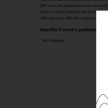
28% circa dei parlamentari che sono st
volta. Le forze politiche che ne schieran
(49), Azione-Iv (48), Noi moderati (17) e
Ascolta il nostro podcast su 