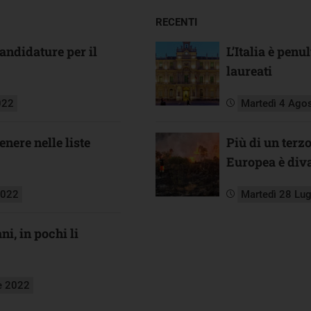
RECENTI
candidature per il
L’Italia è pen
laureati
022
Martedì 4 Ago
nere nelle liste
Più di un terz
Europea è diva
2022
Martedì 28 Lu
ni, in pochi li
e 2022