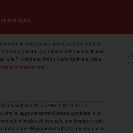
RE POLITICO
e fenomeni, raccontare storie e valutare pratiche
o proprio questo. Una rubrica settimanale di brevi
ovedì alle 7 in onda anche su Radio Radicale. Vai a
mento e conservazione
“.
lezioni politiche del 25 settembre 2022. Le
to che la legge consente di essere candidati in un
minali. A livello di liste quella con il rapporto più
i candidature è Noi moderati (89,7%) mentre quella