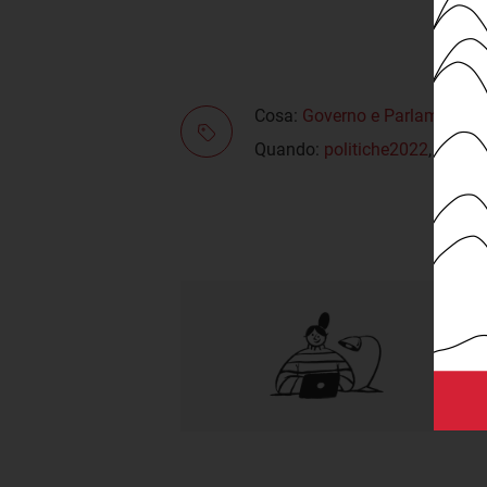
Cosa:
Governo e Parlamento
,
Quando:
politiche2022
,
XIX le