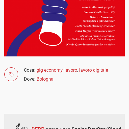
Cosa:
gig economy
,
lavoro
,
lavoro digitale
Dove:
Bologna