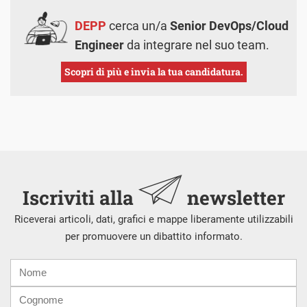
DEPP
cerca un/a
Senior DevOps/Cloud
Engineer
da integrare nel suo team.
Scopri di più e invia la tua candidatura.
Iscriviti alla
newsletter
Riceverai articoli, dati, grafici e mappe liberamente utilizzabili
per promuovere un dibattito informato.
Nome
Cognome
E-
mail