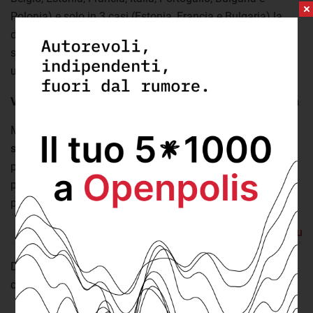
Polonia) e solo in 3 casi (Estonia, Francia e Bulgaria) la
definizione utilizzata non viene riportata come “non
standard”. Per questa ragione inoltre non si può ottenere
una media europea.
Variano anche i divari con le persone senza disabilità
Ma è importante anche misurare il
divario con le persone
senza disabilità
, per rendere conto del fatto che in alcuni
paesi i dati elevati possono riguardare i disabili in maniera
particolare oppure possono essere caratteristici di tutta la
popolazione.
Torna su
Da questo punto di vista, il dato più elevato d’Europa resta
comunque quello lituano.