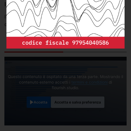
In Lituania il divario è di 17 punti percentuali
Il divario tra persone disabili e non rispetto alla
condizione di disoccupazione, negli stati Ue (2020)
GRAFICO
DA SAPERE
Questo contenuto è ospitato da una terza parte. Mostrando il
contenuto esterno accetti i
termini e condizioni
di
flourish.studio.
Accetta
Accetta e salva preferenza