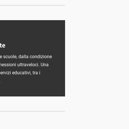
1
te
lle scuole, dalla condizione
nnessioni ultraveloci. Una
rvizi educativi, tra i
.