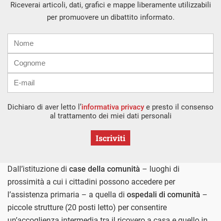
Riceverai articoli, dati, grafici e mappe liberamente utilizzabili
per promuovere un dibattito informato.
Nome
Cognome
E-
mail
Dichiaro di aver letto l’
informativa privacy
e presto il consenso
al trattamento dei miei dati personali
Iscriviti
Dall’istituzione di
case della comunità
– luoghi di
prossimità a cui i cittadini possono accedere per
l’assistenza primaria – a quella di
ospedali di comunità
–
piccole strutture (20 posti letto) per consentire
un’accoglienza intermedia tra il ricovero a casa e quello in