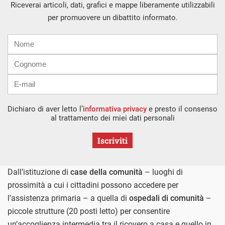
Riceverai articoli, dati, grafici e mappe liberamente utilizzabili
per promuovere un dibattito informato.
Nome
Cognome
E-
mail
Dichiaro di aver letto l’
informativa privacy
e presto il consenso
al trattamento dei miei dati personali
Iscriviti
Dall’istituzione di
case della comunità
– luoghi di
prossimità a cui i cittadini possono accedere per
l’assistenza primaria – a quella di
ospedali di comunità
–
piccole strutture (20 posti letto) per consentire
un’accoglienza intermedia tra il ricovero a casa e quello in