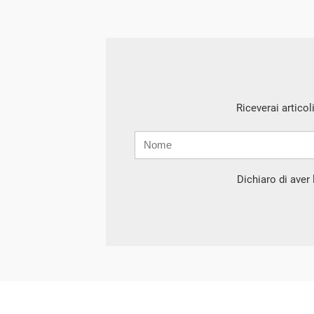
Riceverai articol
Nome
Cognome
E-
mail
Dichiaro di aver l