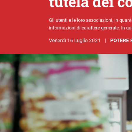
tutela dei 
Gli utenti e le loro associazioni, in qua
informazioni di carattere generale. In q
venerdì 16 Luglio 2021
POTERE 
|