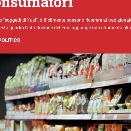
consumatori
nto “soggetti diffusi”, difficilmente possono ricorrere al tradizio
uesto quadro l’introduzione del Foia aggiunge uno strumento alla
POLITICO