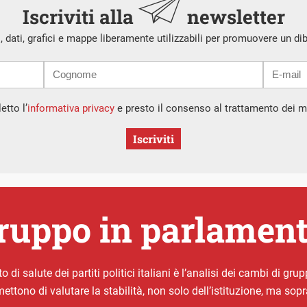
Iscriviti alla
newsletter
i, dati, grafici e mappe liberamente utilizzabili per promuovere un di
etto l’
informativa privacy
e presto il consenso al trattamento dei mi
Iscriviti
gruppo in parlament
o di salute dei partiti politici italiani è l’analisi dei cambi di g
mettono di valutare la stabilità, non solo dell’istituzione, ma sopr