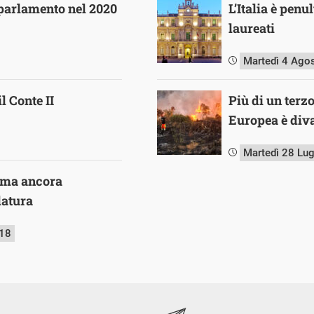
 parlamento nel 2020
L’Italia è pen
laureati
Martedì 4 Ago
l Conte II
Più di un terz
Europea è diva
Martedì 28 Lu
ima ancora
slatura
018