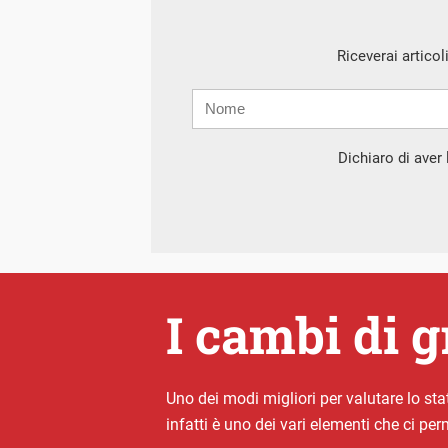
Riceverai articol
Nome
Cognome
E-
mail
Dichiaro di aver l
I cambi di 
Uno dei modi migliori per valutare lo stat
infatti è uno dei vari elementi che ci per