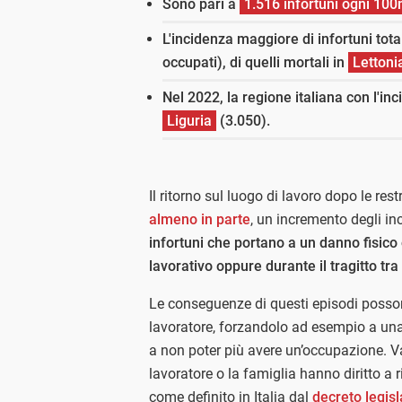
Sono pari a
1.516 infortuni ogni 100
L'incidenza maggiore di infortuni total
occupati), di quelli mortali in
Lettoni
Nel 2022, la regione italiana con l'inc
Liguria
(3.050).
Il ritorno sul luogo di lavoro dopo le re
almeno in parte
, un incremento degli inc
infortuni che portano a un danno fisico
lavorativo oppure durante il tragitto tra 
Le conseguenze di questi episodi possono
lavoratore, forzandolo ad esempio a una
a non poter più avere un’occupazione. V
lavoratore o la famiglia hanno diritto a
come definito in Italia dal
decreto legis