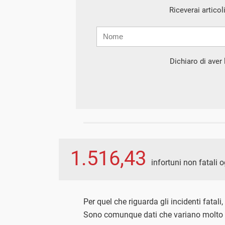
Riceverai articol
Nome
Cognome
E-
mail
Dichiaro di aver l
1.516,43
infortuni non fatali 
Per quel che riguarda gli incidenti fatali
Sono comunque dati che variano molto tr