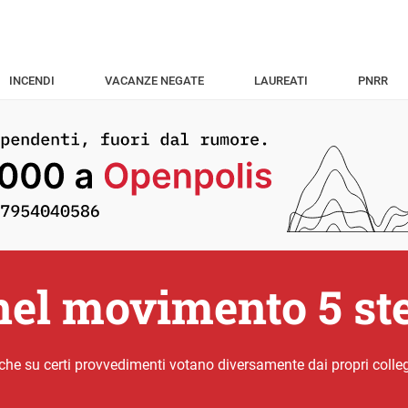
INCENDI
VACANZE NEGATE
LAUREATI
PNRR
 nel movimento 5 ste
 che su certi provvedimenti votano diversamente dai propri colle