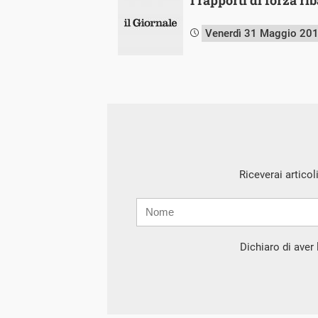
Venerdì 31 Maggio 20
Riceverai articol
Nome
Cognome
E-
mail
Dichiaro di aver l