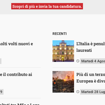
Scopri di più e invia la tua candidatura.
RECENTI
lti volti nuovi e
L’Italia è pen
laureati
8
Martedì 4 Ago
e il contributo ai
Più di un terz
Europea è diva
19
Martedì 28 Lu
baltati tra M5s e Lega