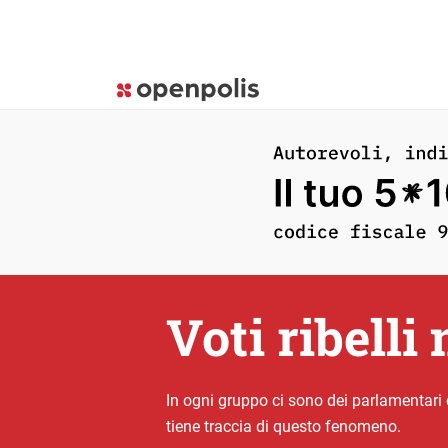
Voti ribelli
In ogni gruppo ci sono dei parlamentari
tiene traccia di questo fenomeno.