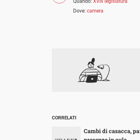
Quando:
XVIII legislatura
Dove:
camera
CORRELATI
Cambi di casacca, par
presenze in aula