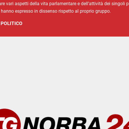
vari aspetti della vita parlamentare e dell’attività dei singoli p
i hanno espresso in dissenso rispetto al proprio gruppo.
 POLITICO