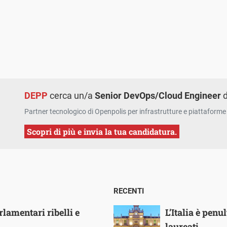
DEPP
cerca un/a
Senior DevOps/Cloud Engineer
d
Partner tecnologico di Openpolis per infrastrutture e piattaforme 
Scopri di più e invia la tua candidatura.
RECENTI
lamentari ribelli e
L’Italia è pen
laureati