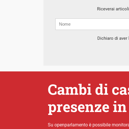
Riceverai articol
Nome
Cognome
E-
mail
Dichiaro di aver l
Cambi di cas
presenze in
Su openparlamento è possibile monitorare 