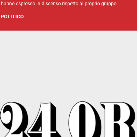
i hanno espresso in dissenso rispetto al proprio gruppo.
 POLITICO