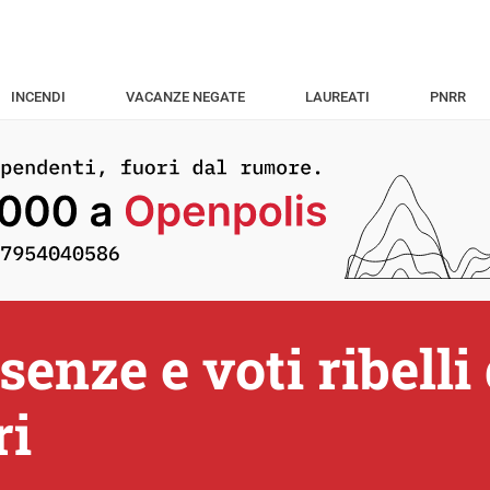
INCENDI
VACANZE NEGATE
LAUREATI
PNRR
enze e voti ribelli 
ri