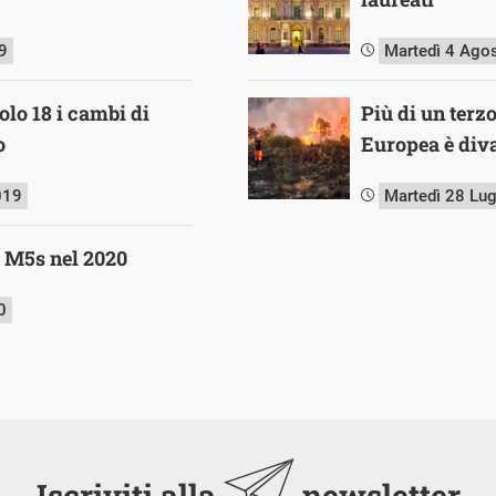
9
Martedì 4 Ago
olo 18 i cambi di
Più di un terz
o
Europea è diva
019
Martedì 28 Lu
l M5s nel 2020
0
Iscriviti alla
newsletter