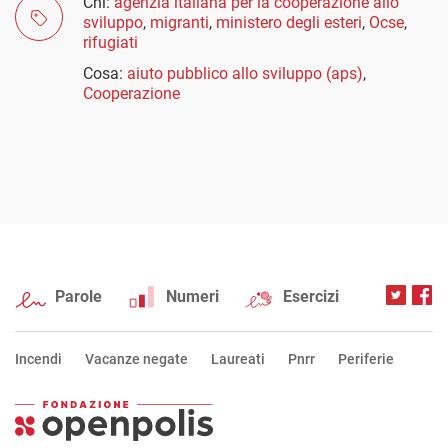
Chi:
agenzia italiana per la cooperazione allo
sviluppo
,
migranti
,
ministero degli esteri
,
Ocse
,
rifugiati
Cosa:
aiuto pubblico allo sviluppo (aps)
,
Cooperazione
Parole
Numeri
Esercizi
Incendi
Vacanze negate
Laureati
Pnrr
Periferie