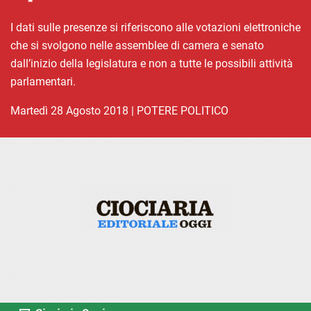
I dati sulle presenze si riferiscono alle votazioni elettroniche
che si svolgono nelle assemblee di camera e senato
dall’inizio della legislatura e non a tutte le possibili attività
parlamentari.
martedì 28 Agosto 2018
|
POTERE POLITICO