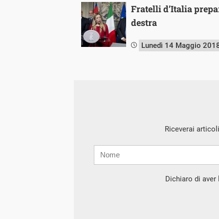
Fratelli d’Italia prep
destra
Lunedì 14 Maggio 201
Riceverai articol
Nome
Cognome
E-
mail
Dichiaro di aver l