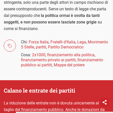
stringente, solo una parte degli attori in campo rischiano di
essere controproducenti. Serve un testo di legge che parta
dal presupposto che
la politica ormai è svolta da tanti
soggetti, e non possono essere lasciate zone grigie
su
come si finanziano.
Chi:
Forza Italia
,
Fratelli d'Italia
,
Lega
,
Movimento
5 Stelle
,
partiti
,
Partito Democratico
Cosa:
2x1000
,
finanziamento alla politica
,
finanziamento privato ai partiti
,
finanziamento
pubblico ai partiti
,
Mappe del potere
Calano le entrate dei partiti
La riduzione delle entrate non è dovuta unicamente al
taglio del finanziamento pubblico. Anche le donazioni da