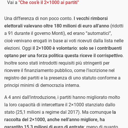
Vai a
"Che cos’è il 2×1000 ai partiti"
Una differenza di non poco conto.
I vecchi rimborsi
elettorali valevano oltre 180 milioni di euro all’anno
(ridotti
a 91 durante il governo Monti), ed erano “automatici”,
cioè venivano erogati in base ai voti ricevuti dalla lista nelle
elezioni. Oggi
il 2×1000 è volontario
:
solo se i contribuenti
optano per una forza politica questa riceve il corrispettivo
.
Inoltre sono stati introdotti requisiti più stringenti per
ricevere il finanziamento pubblico, come l’iscrizione nel
registro dei partiti e la presenza di uno statuto conforme a
principi minimi di democrazia interna.
A 4 anni dall’introduzione, i partiti hanno migliorato molto
la loro capacità di intercettare il 2×1000 stanziato dallo
stato (25,1 milioni a regime dal 2017). Ma comunque
la
raccolta del 2×1000, anche nell’anno migliore, ha
garantito 15,3 milioni di euro di entrate
: meno di quanto