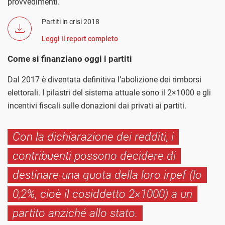
provvedimenti.
Partiti in crisi 2018
Leggi il report completo
Come si finanziano oggi i partiti
Dal 2017 è diventata definitiva l’abolizione dei rimborsi
elettorali. I pilastri del sistema attuale sono il 2×1000 e gli
incentivi fiscali sulle donazioni dai privati ai partiti.
Con la dichiarazione dei redditi, i
contribuenti possono decidere di
destinare una quota della loro irpef (lo
0,2%, cioè il cosiddetto 2×1000) a un
partito anziché allo stato.