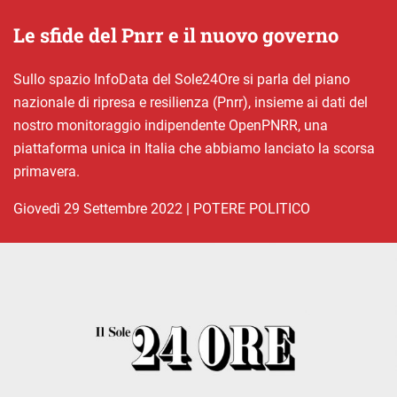
Le sfide del Pnrr e il nuovo governo
Sullo spazio InfoData del Sole24Ore si parla del piano
nazionale di ripresa e resilienza (Pnrr), insieme ai dati del
nostro monitoraggio indipendente OpenPNRR, una
piattaforma unica in Italia che abbiamo lanciato la scorsa
primavera.
giovedì 29 Settembre 2022
|
POTERE POLITICO