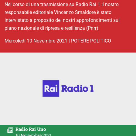
Nel corso di una trasmissione su Radio Rai 1 il nostro
responsabile editoriale Vincenzo Smaldore è stato
intervistato a proposito dei nostri approfondimenti sul
piano nazionale di ripresa e resilienza (Pnrr).
mercoledì 10 Novembre 2021
|
POTERE POLITICO
Radio Rai Uno
10 Novembre 2021