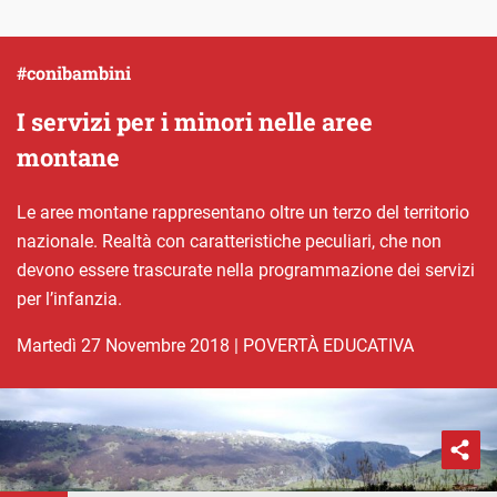
#conibambini
I servizi per i minori nelle aree
montane
Le aree montane rappresentano oltre un terzo del territorio
nazionale. Realtà con caratteristiche peculiari, che non
devono essere trascurate nella programmazione dei servizi
per l’infanzia.
martedì 27 Novembre 2018
|
POVERTÀ EDUCATIVA