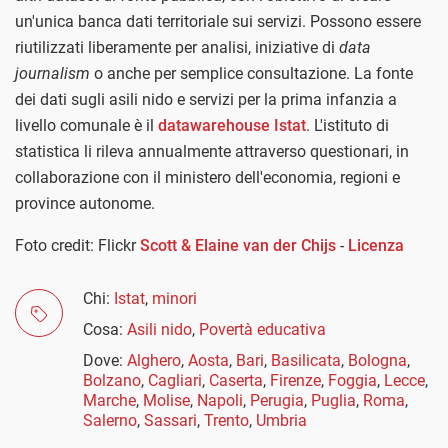
un'unica banca dati territoriale sui servizi. Possono essere
riutilizzati liberamente per analisi, iniziative di
data
journalism
o anche per semplice consultazione. La fonte
dei dati sugli asili nido e servizi per la prima infanzia a
livello comunale è il
datawarehouse Istat
. L'istituto di
statistica li rileva annualmente attraverso questionari, in
collaborazione con il ministero dell'economia, regioni e
province autonome.
Foto credit: Flickr
Scott & Elaine van der Chijs
-
Licenza
Chi:
Istat
,
minori
Cosa:
Asili nido
,
Povertà educativa
Dove:
Alghero
,
Aosta
,
Bari
,
Basilicata
,
Bologna
,
Bolzano
,
Cagliari
,
Caserta
,
Firenze
,
Foggia
,
Lecce
,
Marche
,
Molise
,
Napoli
,
Perugia
,
Puglia
,
Roma
,
Salerno
,
Sassari
,
Trento
,
Umbria