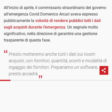
All’inizio di aprile, il commissario straordinario del governo
all’emergenza Covid Domenico Arcuri aveva espresso
pubblicamente la
volontà di rendere pubblici tutti i dati
sugli acquisti durante l’emergenza
. Un segnale molto
significativo, nella direzione di garantire una gestione
trasparente di questa fase.
Presto metteremo anche tutti i dati sui nostri
acquisti, con fornitori, quantità, sconti e modalità di
ingaggio dei fornitori. Prepariamo un software,
presto accadrà.
- Domenico Arcuri, conferenza stampa del 7 aprile 2020 (La
PROSSIMO POST
Perché è importante conoscere come si spendono
Repubblica)
i soldi nell’emergenza Emergenza Covid-19
A distanza di oltre 2 mesi e mezzo quelle dichiarazioni, così
promettenti e condivisibili, sono rimaste per il momento