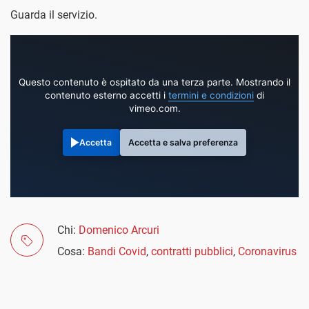
Guarda il servizio.
Questo contenuto è ospitato da una terza parte. Mostrando il
contenuto esterno accetti i
termini e condizioni
di
vimeo.com.
Accetta
Accetta e salva preferenza
Chi:
Domenico Arcuri
Cosa:
Bandi Covid
,
contratti pubblici
,
Coronavirus