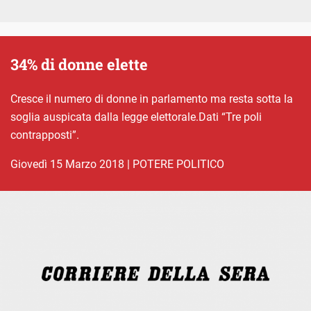
34% di donne elette
Cresce il numero di donne in parlamento ma resta sotta la
soglia auspicata dalla legge elettorale.Dati “Tre poli
contrapposti”.
giovedì 15 Marzo 2018
|
POTERE POLITICO