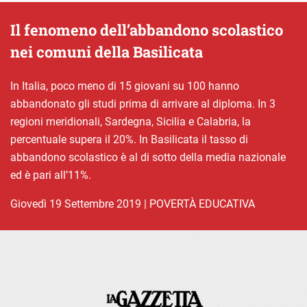
Il fenomeno dell’abbandono scolastico
nei comuni della Basilicata
In Italia, poco meno di 15 giovani su 100 hanno
abbandonato gli studi prima di arrivare al diploma. In 3
regioni meridionali, Sardegna, Sicilia e Calabria, la
percentuale supera il 20%. In Basilicata il tasso di
abbandono scolastico è al di sotto della media nazionale
ed è pari all’11%.
giovedì 19 Settembre 2019
|
POVERTÀ EDUCATIVA