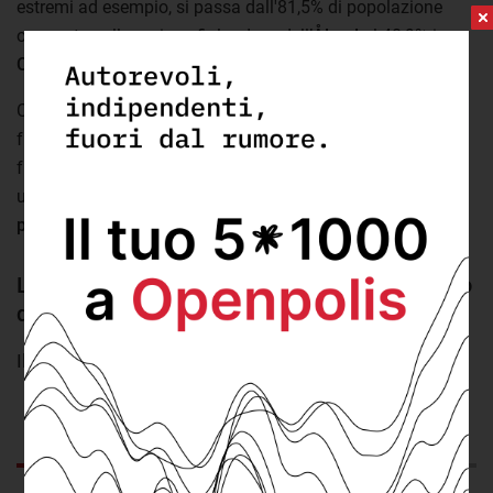
estremi ad esempio, si passa dall'81,5% di popolazione
occupata nella regione finlandese dell’
Åland
al 40,9% in
Campania
.
Con l'eccezione di alcuni territori europei localizzati al di
fuori del continente (Ceuta, Réunion, Mayotte e Guyana
francese), Puglia, Sardegna, Calabria e Sicilia sono però le
uniche regioni europee in cui
meno del 50% della
popolazione in età lavorativa risulta occupata
.
La Campania è la regione d’Europa con il tasso
di occupazione più basso
Il tasso di occupazione nelle regioni europee nel 2020
GRAFICO
DA SAPERE