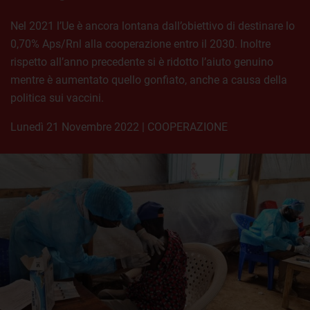
Nel 2021 l’Ue è ancora lontana dall’obiettivo di destinare lo
0,70% Aps/Rnl alla cooperazione entro il 2030. Inoltre
rispetto all’anno precedente si è ridotto l’aiuto genuino
mentre è aumentato quello gonfiato, anche a causa della
politica sui vaccini.
lunedì 21 Novembre 2022
|
COOPERAZIONE