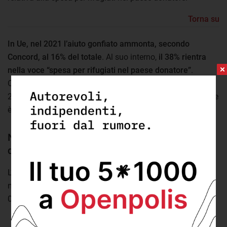
Torna su
In Ue, nel 2021 l’aiuto gonfiato ammonta, secondo
Concord, al 16% del totale
. Al suo interno,
il 38% rientra
nella voce “spesa per rifugiati nel paese donatore”
.
Osservando i dati, vediamo che nel passaggio dal 2020 al
2021 è diminuito l’aiuto genuino (in rapporto al Rnl) mentre
è aumentato quello gonfiato.
Nel 2021 aumenta la distanza dall’obiettivo
dello 0,70%
L’aiuto genuino e gonfiato in rapporto al reddito
nazionale lordo, e il gap rispetto all’obiettivo dello
0,70%, nei paesi Ue (2018-2021)