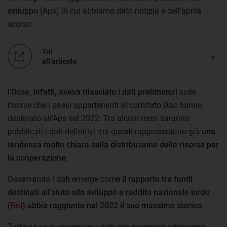
sviluppo
(Aps) di cui abbiamo dato notizia è dell’aprile
scorso.
Vai
all’articolo
.
l’Ocse, infatti, aveva rilasciato i dati preliminari
sulle
risorse che i paesi appartenenti al comitato Dac hanno
destinato all’Aps nel 2022. Tra alcuni mesi saranno
pubblicati i dati definitivi ma questi rappresentano già
una
tendenza molto chiara sulla distribuzione delle risorse per
la cooperazione.
Osservando i dati emerge come
il rapporto tra fondi
destinati all’aiuto allo sviluppo e reddito nazionale lordo
(
Rnl
) abbia raggiunto nel 2022 il suo massimo storico.
Tuttavia se si osservano i dati con maggiore attenzione