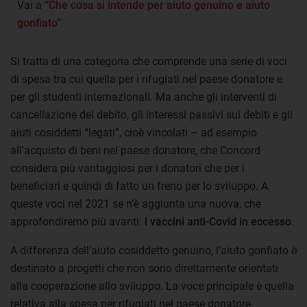
Vai a
“Che cosa si intende per aiuto genuino e aiuto
gonfiato”
Si tratta di una categoria che comprende una serie di voci
di spesa tra cui quella per i rifugiati nel paese donatore e
per gli studenti internazionali. Ma anche gli interventi di
cancellazione del debito, gli interessi passivi sui debiti e gli
aiuti cosiddetti “legati”, cioè vincolati – ad esempio
all’acquisto di beni nel paese donatore, che Concord
considera più vantaggiosi per i donatori che per i
beneficiari e quindi di fatto un freno per lo sviluppo. A
queste voci nel 2021 se n’è aggiunta una nuova, che
approfondiremo più avanti:
i vaccini anti-Covid in eccesso
.
A differenza dell’aiuto cosiddetto genuino, l’aiuto gonfiato è
destinato a progetti che non sono direttamente orientati
alla cooperazione allo sviluppo. La voce principale è quella
relativa alla spesa per rifugiati nel paese donatore.