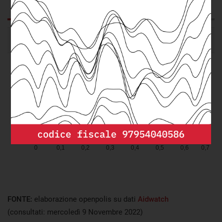
GRAFICO
DA SAPERE
FONTE:
elaborazione openpolis su dati
Aidwatch
(consultati: mercoledì 9 Novembre 2022)