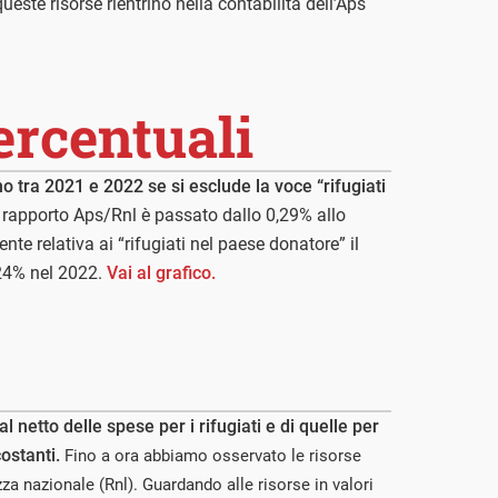
ueste risorse rientrino nella contabilità dell’Aps
ercentuali
no tra 2021 e 2022 se si esclude la voce “rifugiati
 rapporto Aps/Rnl è passato dallo 0,29% allo
te relativa ai “rifugiati nel paese donatore” il
,24% nel 2022.
Vai al grafico.
al netto delle spese per i rifugiati e di quelle per
ostanti.
Fino a ora abbiamo osservato le risorse
za nazionale (Rnl). Guardando alle risorse in valori