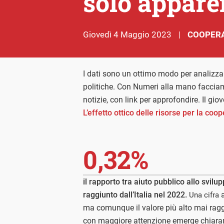
solo appare
giovedì 4 Maggio 2023
COOPER
|
I dati sono un ottimo modo per analizzar
politiche. Con Numeri alla mano facciam
notizie, con link per approfondire. Il gi
L’effetto ottico delle risorse per la co
0,32%
il rapporto tra aiuto pubblico allo svilu
raggiunto dall’Italia nel 2022.
a
Una cifra
ma comunque il valore più alto mai raggiu
con maggiore attenzione emerge chiaramen