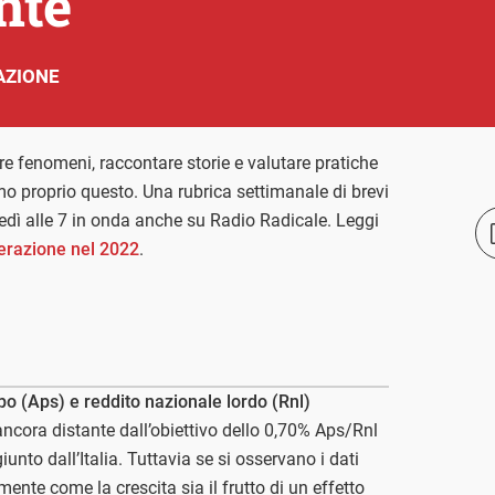
nte
AZIONE
e fenomeni, raccontare storie e valutare pratiche
o proprio questo. Una rubrica settimanale di brevi
ovedì alle 7 in onda anche su Radio Radicale. Leggi
operazione nel 2022
.
ppo (Aps) e reddito nazionale lordo (Rnl)
ncora distante dall’obiettivo dello 0,70% Aps/Rnl
nto dall’Italia. Tuttavia se si osservano i dati
te come la crescita sia il frutto di un effetto