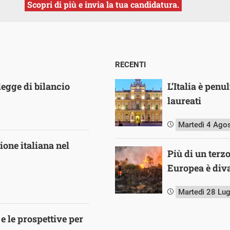
Scopri di più e invia la tua candidatura.
RECENTI
legge di bilancio
L’Italia è pen
laureati
Martedì 4 Ago
ione italiana nel
Più di un terz
Europea è diva
Martedì 28 Lu
e le prospettive per