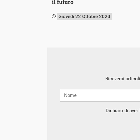
il futuro
Giovedì 22 Ottobre 2020
Riceverai articol
Nome
Cognome
E-
mail
Dichiaro di aver l