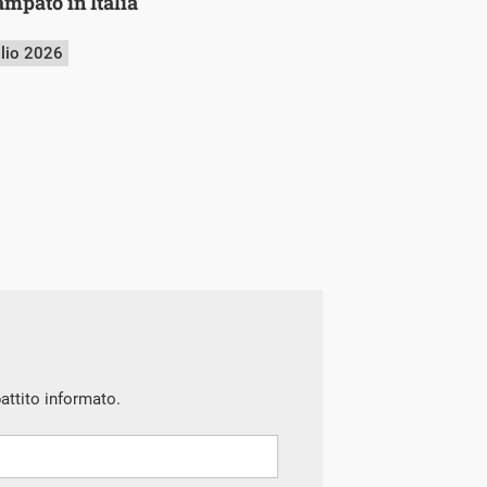
mpato in Italia
glio 2026
battito informato.