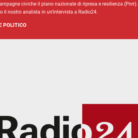
pagne civiche il piano nazionale di ripresa e resilienza (Pnrr). 
 il nostro analista in un’intervista a Radio24.
 POLITICO