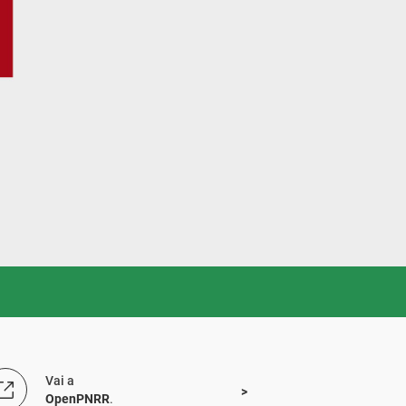
Vai a
OpenPNRR
.