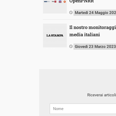
OpenPNRR
Martedì 24 Maggio 20
Il nostro monitoraggi
media italiani
Giovedì 23 Marzo 2023
Riceverai articol
Nome
Cognome
E-
mail