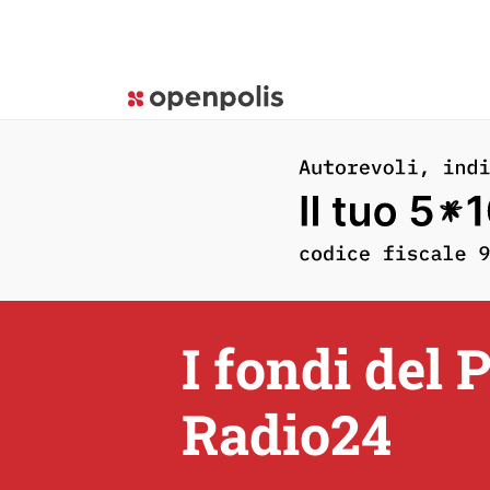
I fondi del 
Radio24