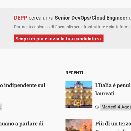
DEPP
cerca un/a
Senior DevOps/Cloud Engineer
d
Partner tecnologico di Openpolis per infrastrutture e piattaforme 
Scopri di più e invia la tua candidatura.
RECENTI
io indipendente sul
L’Italia è pen
laureati
2
Martedì 4 Ago
inuano a parlare di
Più di un terz