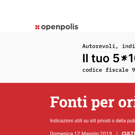
Fonti per ori
Indicazioni utili su siti privati o della 
domenica 12 Maggio 2019
CULT
|