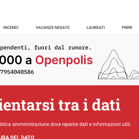
INCENDI
VACANZE NEGATE
LAUREATI
PNRR
entarsi tra i dati
pubblica amministrazione dove reperire dati e informazioni utili.
URA DEL DATO