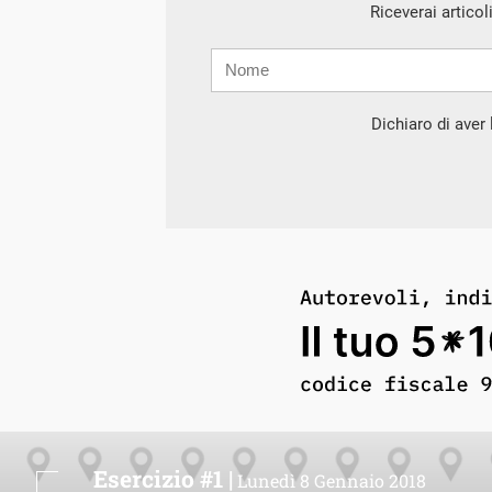
Riceverai articol
Nome
Cognome
E-
mail
Dichiaro di aver l
Esercizio #1 |
Lunedì 8 Gennaio 2018