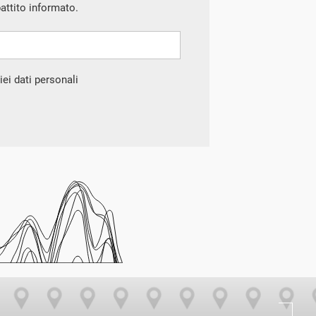
battito informato.
ei dati personali