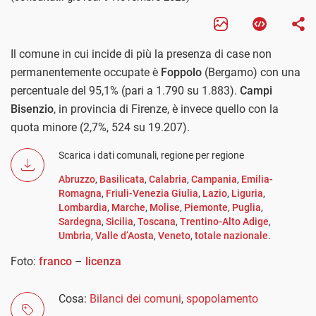
Il comune in cui incide di più la presenza di case non
permanentemente occupate è
Foppolo
(Bergamo) con una
percentuale del 95,1% (pari a 1.790 su 1.883).
Campi
Bisenzio
, in provincia di Firenze, è invece quello con la
quota minore (2,7%, 524 su 19.207).
Scarica i dati comunali, regione per regione
Abruzzo
,
Basilicata
,
Calabria
,
Campania
,
Emilia-
Romagna
,
Friuli-Venezia Giulia
,
Lazio
,
Liguria
,
Lombardia
,
Marche
,
Molise
,
Piemonte
,
Puglia
,
Sardegna
,
Sicilia
,
Toscana
,
Trentino-Alto Adige
,
Umbria
,
Valle d’Aosta
,
Veneto
,
totale nazionale
.
Foto:
franco
–
licenza
Cosa:
Bilanci dei comuni
,
spopolamento