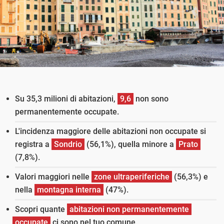
Su 35,3 milioni di abitazioni,
9,6
non sono
permanentemente occupate.
L'incidenza maggiore delle abitazioni non occupate si
registra a
Sondrio
(56,1%), quella minore a
Prato
(7,8%).
Valori maggiori nelle
zone ultraperiferiche
(56,3%) e
nella
montagna interna
(47%).
Scopri quante
abitazioni non permanentemente
occupate
ci sono nel tuo comune.