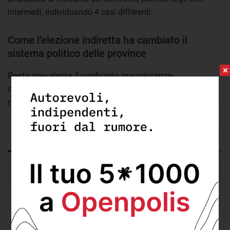
intermedi, individuando 4 casi differenti.
Come l’elezione indiretta ha cambiato il
sistema politico delle province
Resta prevalente il confronto maggioranza-
opposizione, ma si affacciano nuovi meccanismi di
rappresentanza
GRAFICO
DA SAPERE