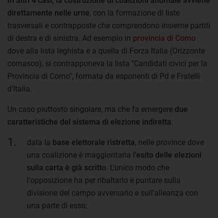
In altri 4 casi, la costruzione di coalizioni anomale avviene
direttamente nelle urne
, con la formazione di liste
trasversali e contrapposte che comprendono insieme partiti
di destra e di sinistra. Ad esempio in
provincia di Como
dove alla lista leghista e a quella di Forza Italia (Orizzonte
comasco), si contrapponeva la lista "Candidati civici per la
Provincia di Como", formata da esponenti di Pd e Fratelli
d'Italia.
Un caso piuttosto singolare, ma che fa emergere
due
caratteristiche del sistema di elezione indiretta
:
data la
base elettorale ristretta
, nelle province dove
una coalizione è maggioritaria l'
esito delle elezioni
sulla carta è già scritto
. L'unico modo che
l'opposizione ha per ribaltarlo è puntare sulla
divisione del campo avversario e sull'alleanza con
una parte di esso;