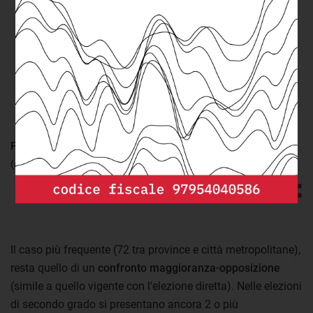
FONTE:
openpolis
(ultimo aggiornamento: sabato 18 Gennaio 2020)
Il caso più frequente (72 tra province e città metropolitane),
resta quello di un
confronto maggioranza-opposizione
(simile a quello vigente con l'elezione diretta). Nelle elezioni
di secondo grado si presentano ancora 2 o più