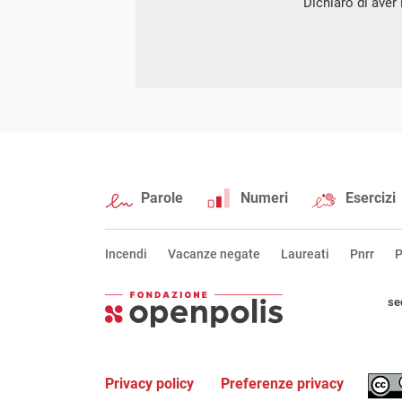
Dichiaro di aver l
Parole
Numeri
Esercizi
Incendi
Vacanze negate
Laureati
Pnrr
P
se
Privacy policy
Preferenze privacy