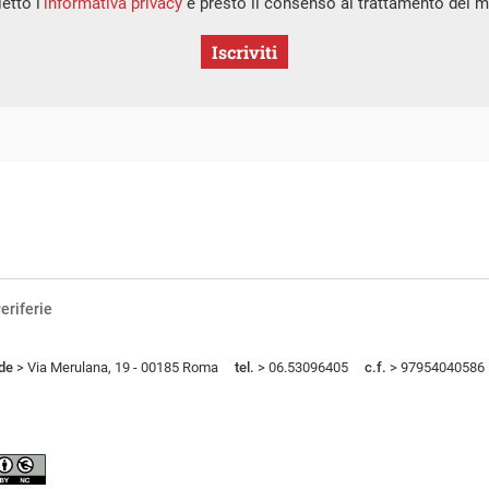
etto l’
informativa privacy
e presto il consenso al trattamento dei mi
Iscriviti
eriferie
de
> Via Merulana, 19 - 00185 Roma
tel.
> 06.53096405
c.f.
> 97954040586