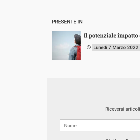
PRESENTE IN
Il potenziale impatto
Lunedì 7 Marzo 2022
Riceverai articol
Nome
Cognome
E-
mail