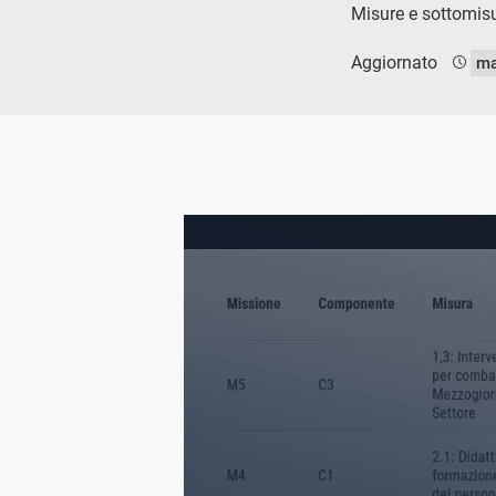
Misure e sottomisur
Aggiornato
ma