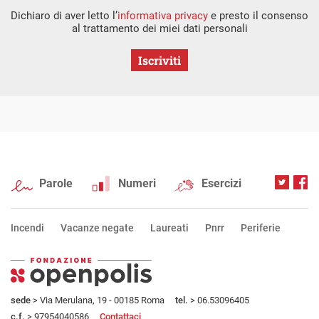
Dichiaro di aver letto l’
informativa privacy
e presto il consenso
al trattamento dei miei dati personali
Iscriviti
Parole
Numeri
Esercizi
Incendi
Vacanze negate
Laureati
Pnrr
Periferie
sede
> Via Merulana, 19 - 00185 Roma
tel.
> 06.53096405
c.f.
> 97954040586
Contattaci