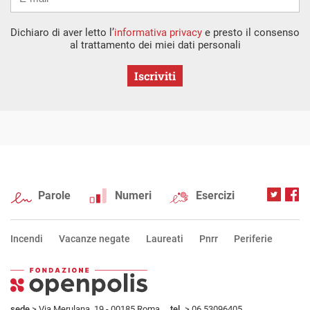
Dichiaro di aver letto l’
informativa privacy
e presto il consenso
al trattamento dei miei dati personali
Iscriviti
Parole
Numeri
Esercizi
Incendi
Vacanze negate
Laureati
Pnrr
Periferie
sede
> Via Merulana, 19 - 00185 Roma
tel.
> 06.53096405