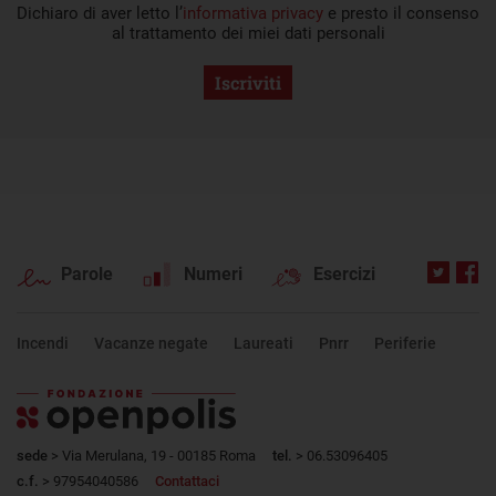
Dichiaro di aver letto l’
informativa privacy
e presto il consenso
al trattamento dei miei dati personali
Iscriviti
Parole
Numeri
Esercizi
Incendi
Vacanze negate
Laureati
Pnrr
Periferie
sede
> Via Merulana, 19 - 00185 Roma
tel.
> 06.53096405
c.f.
> 97954040586
Contattaci