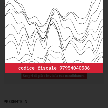
Chi:
minori
Cosa:
Asili nido
,
Povertà educativa
Dove:
Salerno
DEPP
cerca un/a
Senior DevOps/Cloud
Engineer
da integrare nel suo team.
Scopri di più e invia la tua candidatura.
PRESENTE IN