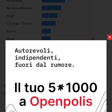
Visualizza
FONTE:
elaborazione openpolis - Con i bambini su dati Istat
(ultimo aggiornamento: sabato 31 Dicembre 2016)