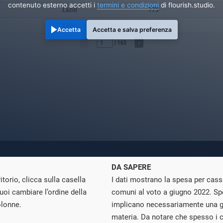
contenuto esterno accetti i
termini e condizioni
di flourish.studio.
Accetta
Accetta e salva preferenza
DA SAPERE
torio, clicca sulla casella
I dati mostrano la spesa per cassa
uoi cambiare l’ordine della
comuni al voto a giugno 2022. Sp
olonne.
implicano necessariamente una ge
materia. Da notare che spesso i 