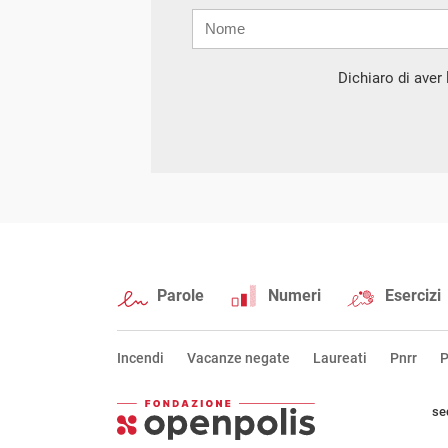
Nome
Cognome
E-
mail
Dichiaro di aver l
Parole
Numeri
Esercizi
Incendi
Vacanze negate
Laureati
Pnrr
P
se