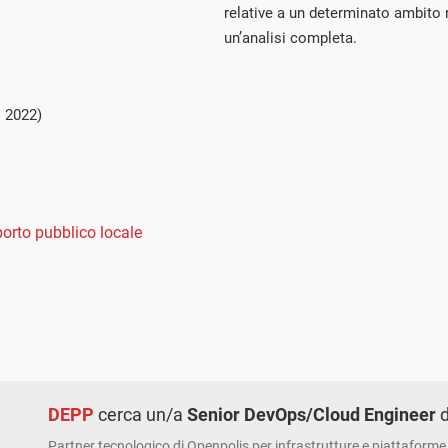
relative a un determinato ambito n
un’analisi completa.
 2022)
porto pubblico locale
DEPP
cerca un/a
Senior DevOps/Cloud Engineer
d
Partner tecnologico di Openpolis per infrastrutture e piattaforme 