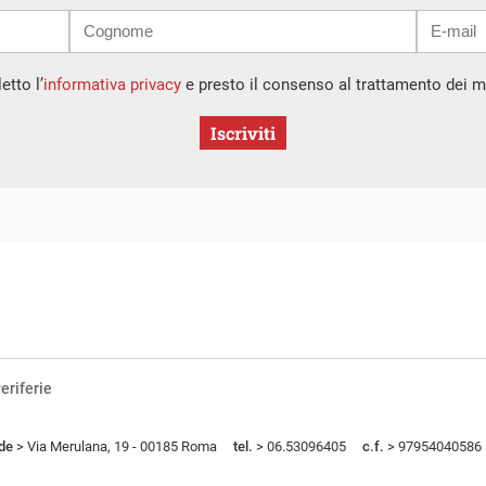
etto l’
informativa privacy
e presto il consenso al trattamento dei mi
Iscriviti
eriferie
de
> Via Merulana, 19 - 00185 Roma
tel.
> 06.53096405
c.f.
> 97954040586