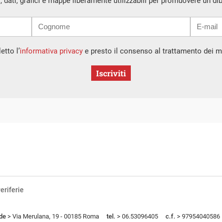
i, dati, grafici e mappe liberamente utilizzabili per promuovere un di
etto l’
informativa privacy
e presto il consenso al trattamento dei mi
Iscriviti
eriferie
de
> Via Merulana, 19 - 00185 Roma
tel.
> 06.53096405
c.f.
> 97954040586