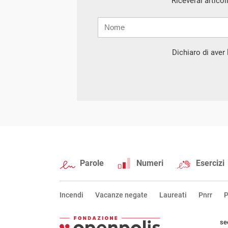
Riceverai articol
Nome
Cognome
E-
mail
Dichiaro di aver l
Parole
Numeri
Esercizi
Incendi
Vacanze negate
Laureati
Pnrr
P
se