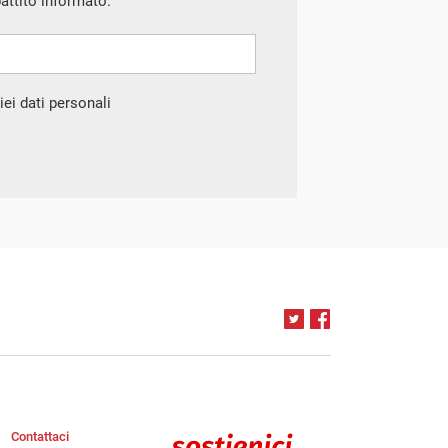
battito informato.
ei dati personali
Contattaci