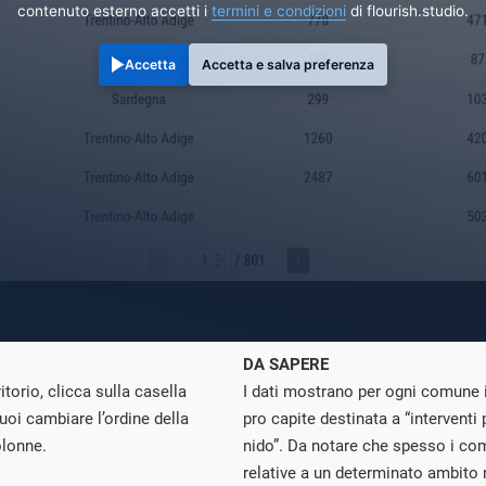
contenuto esterno accetti i
termini e condizioni
di flourish.studio.
Accetta
Accetta e salva preferenza
DA SAPERE
torio, clicca sulla casella
I dati mostrano per ogni comune i
uoi cambiare l’ordine della
pro capite destinata a “interventi p
olonne.
nido”. Da notare che spesso i co
relative a un determinato ambito n