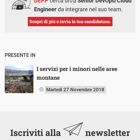
DEPP
cerca un/a
Senior DevOps/Cloud
Engineer
da integrare nel suo team.
Scopri di più e invia la tua candidatura.
PRESENTE IN
I servizi per i minori nelle aree
montane
Martedì 27 Novembre 2018
Iscriviti alla
newsletter