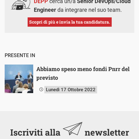
DEPP
cerca un/a
Senior DevOps/Cloud
Engineer
da integrare nel suo team.
Scopri di più e invia la tua candidatura.
PRESENTE IN
Abbiamo speso meno fondi Pnrr del
previsto
Lunedì 17 Ottobre 2022
Iscriviti alla
newsletter