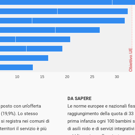
DA SAPERE
 posto con un’offerta
Le norme europee e nazionali fis
a (19,9%). Lo stesso
raggiungimento della quota di 33 po
 si registra nei comuni di
prima infanzia ogni 100 bambini sot
rritori il servizio è più
di asili nido e di servizi integrativ