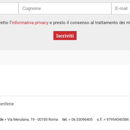
etto l’
informativa privacy
e presto il consenso al trattamento dei mi
Iscriviti
eriferie
de
> Via Merulana, 19 - 00185 Roma
tel.
> 06.53096405
c.f.
> 97954040586