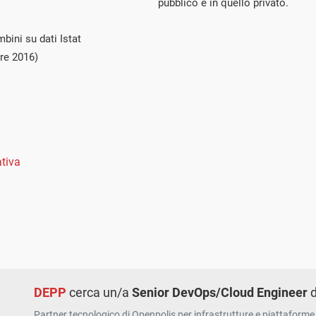
pubblico e in quello privato.
bini su dati Istat
re 2016)
tiva
DEPP
cerca un/a
Senior DevOps/Cloud Engineer
d
Partner tecnologico di Openpolis per infrastrutture e piattaforme 