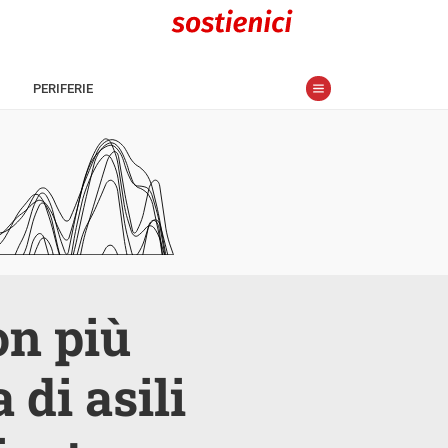
PERIFERIE
on più
 di asili