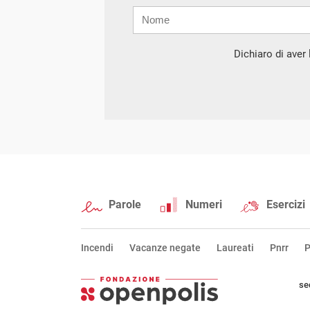
Nome
Cognome
E-
mail
Dichiaro di aver l
Parole
Numeri
Esercizi
Incendi
Vacanze negate
Laureati
Pnrr
P
se