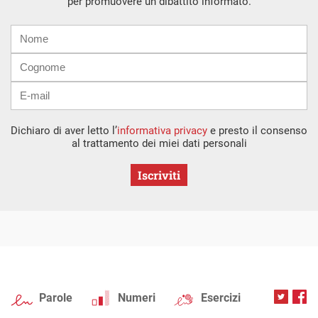
per promuovere un dibattito informato.
Nome
Cognome
E-
mail
Dichiaro di aver letto l’
informativa privacy
e presto il consenso
al trattamento dei miei dati personali
Iscriviti
Parole
Numeri
Esercizi