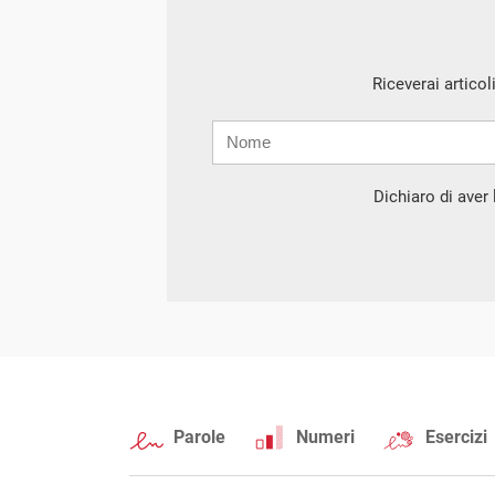
Riceverai articol
Nome
Cognome
E-
mail
Dichiaro di aver l
Parole
Numeri
Esercizi